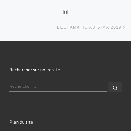
RETOUR À LA LISTE DES
Ar
BECHAMATIC AU SIMA 2019
Rechercher sur notre site
RECHERCHER
Rech
Plan du site