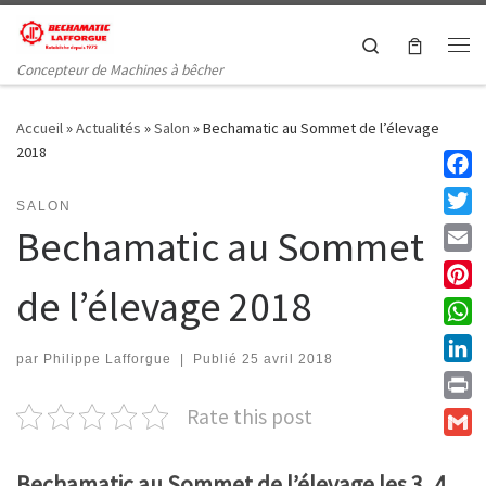
Passer au contenu
Search
Me
Concepteur de Machines à bêcher
Accueil
»
Actualités
»
Salon
»
Bechamatic au Sommet de l’élevage
2018
Faceb
SALON
Twitt
Bechamatic au Sommet
Email
de l’élevage 2018
Pinte
What
par
Philippe Lafforgue
|
Publié
25 avril 2018
Linke
Print
Rate this post
Gmail
Bechamatic au Sommet de l’élevage les 3, 4