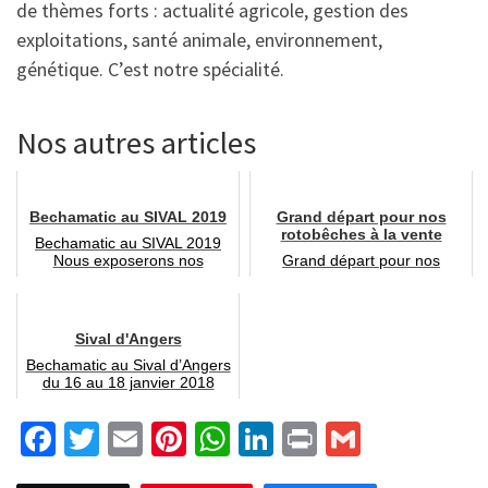
de thèmes forts : actualité agricole, gestion des
exploitations, santé animale, environnement,
génétique. C’est notre spécialité.
Nos autres articles
Bechamatic au SIVAL 2019
Grand départ pour nos
rotobêches à la vente
Bechamatic au SIVAL 2019
Nous exposerons nos
Grand départ pour nos
machines Bechamatic :
rotobêches à la vente pour la
cultibêche, ...
France entière ! Un trés gra...
Sival d'Angers
Bechamatic au Sival d’Angers
du 16 au 18 janvier 2018
Nous étions au Sival d’...
Fa
T
E
Pi
W
Li
Pr
G
ce
wi
m
nt
h
n
in
m