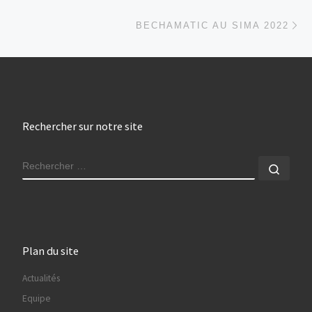
Ar
BECHAMATIC AU SIMA 2022
Rechercher sur notre site
RECHERCHER
Rech
Plan du site
Actualités
Equipe