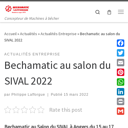
Passer au contenu
Search
Me
Concepteur de Machines à bêcher
Accueil
»
Actualités
»
Actualités Entreprise
»
Bechamatic au salon du
SIVAL 2022
Faceb
ACTUALITÉS ENTREPRISE
Twitt
Bechamatic au salon du
Email
SIVAL 2022
Pinte
What
par
Philippe Lafforgue
|
Publié
15 mars 2022
Linke
Print
Rate this post
Gmail
Bechamatic au Salon du SIVAL à Angers du 15 au 17