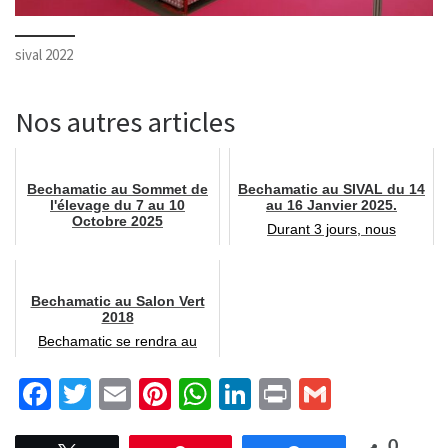
sival 2022
Nos autres articles
Bechamatic au Sommet de
Bechamatic au SIVAL du 14
l'élevage du 7 au 10
au 16 Janvier 2025.
Octobre 2025
Durant 3 jours, nous
Bechamatic donne rendez-
exposerons nos machines au
vous à tous les acteurs du
salon du SIVAL à Angers du
monde agricole sur le salon
14 au...
d...
Bechamatic au Salon Vert
2018
Bechamatic se rendra au
Salon Vert 2018 le mardi 18,
mercredi 19 et jeudi 20 sep...
Fa
T
E
Pi
W
Li
Pr
G
ce
wi
m
nt
h
n
in
m
0