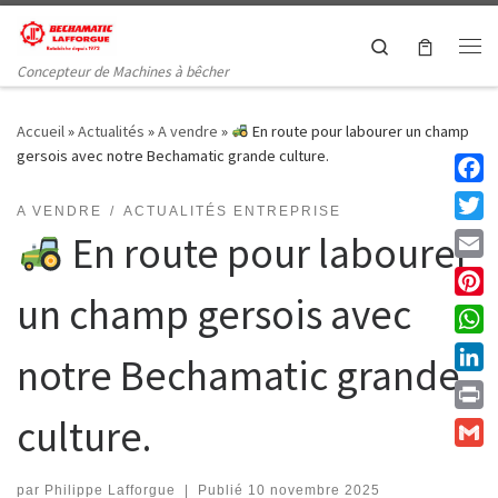
Passer au contenu
Search
Me
Concepteur de Machines à bêcher
Accueil
»
Actualités
»
A vendre
»
En route pour labourer un champ
gersois avec notre Bechamatic grande culture.
Faceb
A VENDRE
ACTUALITÉS ENTREPRISE
Twitt
En route pour labourer
Email
un champ gersois avec
Pinte
What
notre Bechamatic grande
Linke
culture.
Print
Gmail
par
Philippe Lafforgue
|
Publié
10 novembre 2025