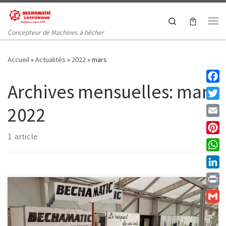
Passer au contenu
Search
Me
Concepteur de Machines à bêcher
Accueil
»
Actualités
»
2022
»
mars
Archives mensuelles:
mars
Faceb
Twitt
2022
Email
1 article
Pinte
What
Linke
Print
Gmail