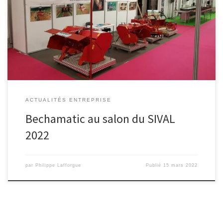
Bechamatic au Salon du SIVAL à Angers du 15 au 17 Mars 2022 HALL
B – ALLEE A – STAND […]
ACTUALITÉS ENTREPRISE
Bechamatic au salon du SIVAL
2022
par
Philippe Lafforgue
Publié
15 mars 2022