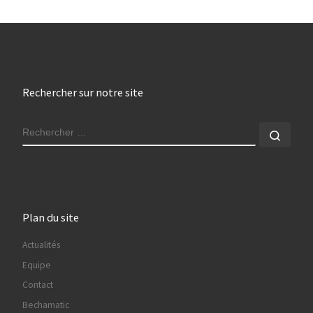
Rechercher sur notre site
RECHERCHER
Rech
Plan du site
Actualités
Equipe
Contact
Bechamatic