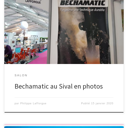
Bechamatic au Salon du Sival 2020 à Angers Nous sommes au salon
du SIVAL 2020 à Angers du 14 au […]
SALON
Bechamatic au Sival en photos
par
Philippe Lafforgue
Publié
15 janvier 2020