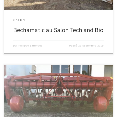
SALON
Bechamatic au Salon Tech and Bio
par
Philippe Lafforgue
Publié
25 septembre 2019
Bêcheuse Bechamatic V14 – 3,5 mètres série 3202 BG, vendue, sur
roues métalliques larges