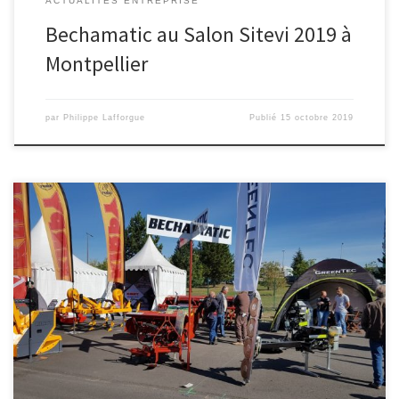
ACTUALITÉS ENTREPRISE
Bechamatic au Salon Sitevi 2019 à
Montpellier
par
Philippe Lafforgue
Publié
15 octobre 2019
En direct live du Sommet de l’Elevage à Clermont-Ferrand Le, le
salon Européen des professionnels de l’élevage. Nous exposons
nos […]