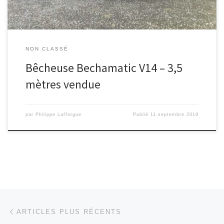
NON CLASSÉ
Bêcheuse Bechamatic V14 – 3,5
mètres vendue
par
Philippe Lafforgue
Publié
11 septembre 2019
Navigation dans les articles
Articles plus récents
ARTICLES PLUS RÉCENTS