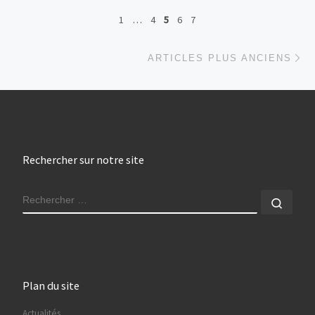
1
…
4
5
6
7
Ar
ARTICLES PLUS ANCIENS
Rechercher sur notre site
RECHERCHER
Rech
Plan du site
Actualités