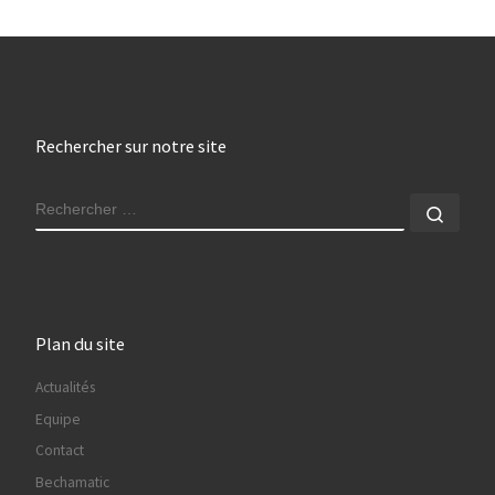
Rechercher sur notre site
RECHERCHER
Rech
Plan du site
Actualités
Equipe
Contact
Bechamatic