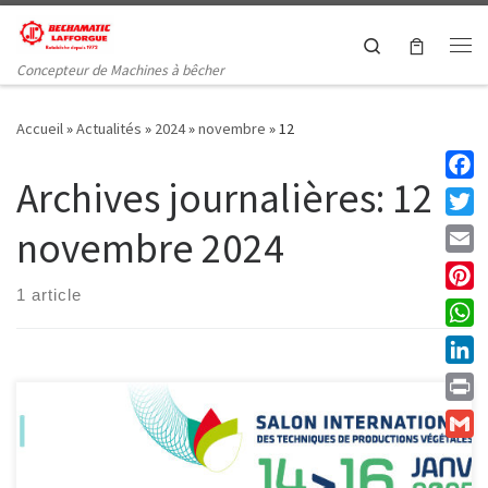
Passer au contenu
Search
Me
Concepteur de Machines à bêcher
Accueil
»
Actualités
»
2024
»
novembre
»
12
Archives journalières:
12
Faceb
Twitt
novembre 2024
Email
1 article
Pinte
What
Linke
Print
Gmail