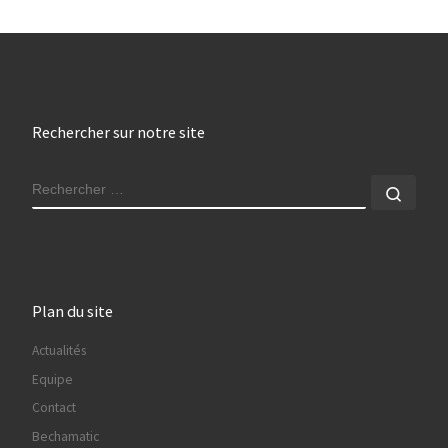
Rechercher sur notre site
RECHERCHER
Rech
Plan du site
Actualités
Equipe
Contact
Bechamatic