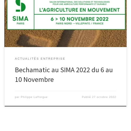
Durant 5 jours, nous exposerons nos machines : cultibêches,
rotobêches Grande culture : Série 3000, 3202 BC et 2000 BG, […]
ACTUALITÉS ENTREPRISE
Bechamatic au SIMA 2022 du 6 au
10 Novembre
par
Philippe Lafforgue
Publié
27 octobre 2022