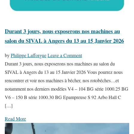
e
r
v
Durant 3 jours, nous exposerons nos machines au
i
salon du SIVAL à Angers du 13 au 15 Janvier 2026
c
e
o
by
Philippe Lafforgue
Leave a Comment
d
n
Durant 3 jours, nous exposerons nos machines au salon du
e
D
SIVAL à Angers du 13 au 15 Janvier 2026 Vous pourrez nous
v
u
rencontrer et voir nos machines à bêcher, nos rotobêches…et
o
r
notamment nos derniers modèles V4 – 104 BG série 1000.25 BG
s
a
V6 – 150 B série 1000.30 BG Epampreuse S 92 Arbo Hall C
c
n
[…]
u
t
l
Read More
3
t
j
u