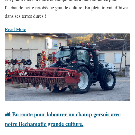
s
U
l’achat de notre rotobêche grande culture. En plein travail d’hiver
a
n
dans ses terres dures !
l
g
Read More
o
r
n
a
d
n
u
d
S
m
I
e
V
r
A
c
L
i
à
à
🚜 En route pour labourer un champ gersois avec
A
n
notre Bechamatic grande culture.
n
o
g
t