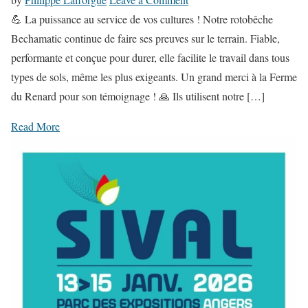
n
💪 La puissance au service de vos cultures ! Notre rotobêche
💪
Bechamatic continue de faire ses preuves sur le terrain. Fiable,
L
performante et conçue pour durer, elle facilite le travail dans tous
a
types de sols, même les plus exigeants. Un grand merci à la Ferme
p
du Renard pour son témoignage ! 🙏 Ils utilisent notre […]
u
Read More
i
s
s
a
n
c
e
a
u
s